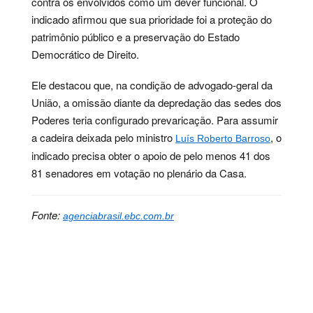
contra os envolvidos como um dever funcional. O
indicado afirmou que sua prioridade foi a proteção do
patrimônio público e a preservação do Estado
Democrático de Direito.
Ele destacou que, na condição de advogado-geral da
União, a omissão diante da depredação das sedes dos
Poderes teria configurado prevaricação. Para assumir
a cadeira deixada pelo ministro
, o
Luís Roberto Barroso
indicado precisa obter o apoio de pelo menos 41 dos
81 senadores em votação no plenário da Casa.
Fonte:
agenciabrasil.ebc.com.br
Palavras-chave:
brasil, conciliação, democracia,
direito, governo, justiça, política, senado, stf, terra,
indicado, jorge, messias, geral, união, atuação, federal,
advogado, defendeu