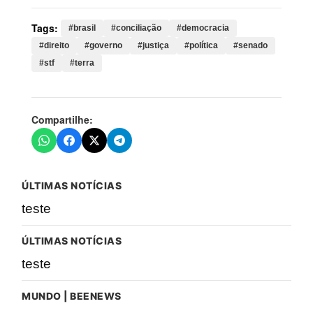
Tags:
#brasil
#conciliação
#democracia
#direito
#governo
#justiça
#política
#senado
#stf
#terra
Compartilhe:
ÚLTIMAS NOTÍCIAS
teste
ÚLTIMAS NOTÍCIAS
teste
MUNDO | BEENEWS