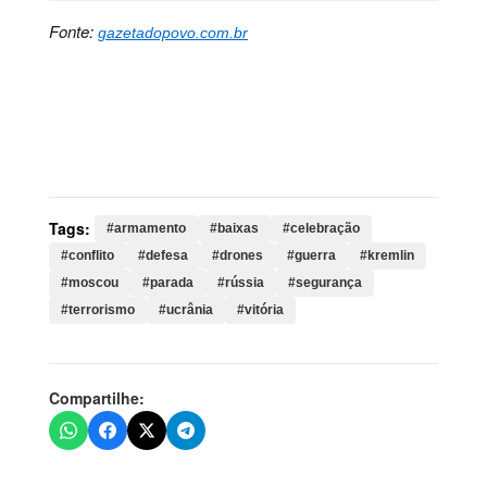
Fonte:
gazetadopovo.com.br
Palavras-chave:
armamento, baixas, celebração,
conflito, defesa, drones, guerra, kremlin, moscou,
parada, rússia, segurança, terrorismo, ucrânia, vitória,
militar, ucranianos, armamentos, militares
Tags:
#armamento
#baixas
#celebração
#conflito
#defesa
#drones
#guerra
#kremlin
#moscou
#parada
#rússia
#segurança
#terrorismo
#ucrânia
#vitória
Compartilhe: