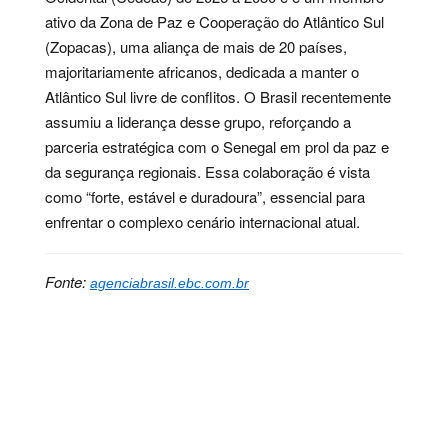
ativo da Zona de Paz e Cooperação do Atlântico Sul
(Zopacas), uma aliança de mais de 20 países,
majoritariamente africanos, dedicada a manter o
Atlântico Sul livre de conflitos. O Brasil recentemente
assumiu a liderança desse grupo, reforçando a
parceria estratégica com o Senegal em prol da paz e
da segurança regionais. Essa colaboração é vista
como “forte, estável e duradoura”, essencial para
enfrentar o complexo cenário internacional atual.
Fonte:
agenciabrasil.ebc.com.br
Palavras-chave:
áfrica, atlântico, brasil, comércio,
desenvolvimento, Diplomacia, economia, governo,
onu, relações, segurança, senegal, transporte,
turismo, voos, países, milhões, dacar, embaixadora,
daniella, xavier