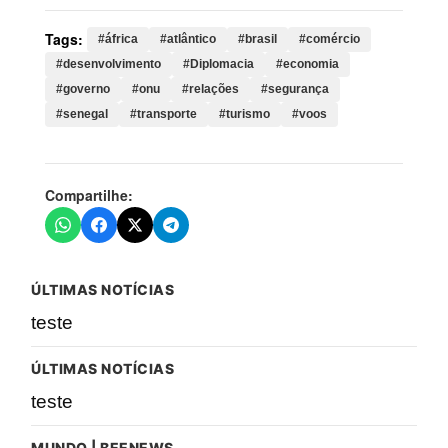
Tags:
#áfrica
#atlântico
#brasil
#comércio
#desenvolvimento
#Diplomacia
#economia
#governo
#onu
#relações
#segurança
#senegal
#transporte
#turismo
#voos
Compartilhe:
ÚLTIMAS NOTÍCIAS
teste
ÚLTIMAS NOTÍCIAS
teste
MUNDO | BEENEWS