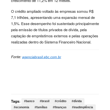
crescimento de 11,2% em 12 meses.
O crédito ampliado voltado às empresas somou R$
7,1 trilhões, apresentando uma expansão mensal de
1,5%. Esse desempenho foi sustentado principalmente
pela emissão de títulos privados de dívida, pela
captação de empréstimos externos e pelas operações
realizadas dentro do Sistema Financeiro Nacional.
Fonte:
agenciabrasil.ebc.com.br
Palavras-chave:
banco, brasil, crédito, dívida,
economia, famílias, finanças, inadimplência, juros,
renda, financeiro, março, trilhões, mensal, ponto,
percentual, sistema
Tags:
#banco
#brasil
#crédito
#dívida
#economia
#famílias
#finanças
#inadimplência