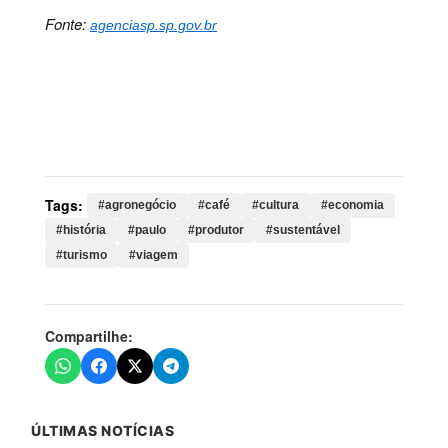
Fonte:
agenciasp.sp.gov.br
Palavras-chave:
agronegócio, café, cultura, economia,
história, paulo, produtor, sustentável, turismo, viagem,
rota, paulista, marcia, flávia, estado, produtores, sítio,
cafezal
Tags:
#agronegócio
#café
#cultura
#economia
#história
#paulo
#produtor
#sustentável
#turismo
#viagem
Compartilhe:
ÚLTIMAS NOTÍCIAS