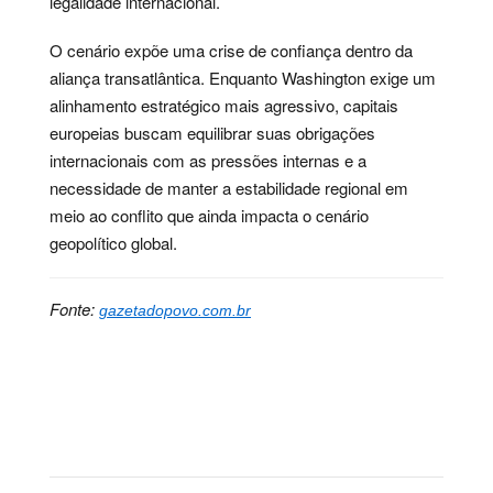
legalidade internacional.
O cenário expõe uma crise de confiança dentro da
aliança transatlântica. Enquanto Washington exige um
alinhamento estratégico mais agressivo, capitais
europeias buscam equilibrar suas obrigações
internacionais com as pressões internas e a
necessidade de manter a estabilidade regional em
meio ao conflito que ainda impacta o cenário
geopolítico global.
Fonte:
gazetadopovo.com.br
Palavras-chave:
aliança, conflito, defesa, Diplomacia,
estratégia, geopolítica, governo, otan, política, sanção,
americano, donald, trump, washington, suspensão,
espanha, país, suporte