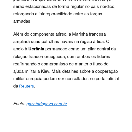
serão estacionadas de forma regular no país nórdico,
reforçando a interoperabilidade entre as forças
armadas.
Além do componente aéreo, a Marinha francesa
ampliará suas patrulhas navais na região ártica. O
apoio à
Ucrânia
permanece como um pilar central da
relação franco-norueguesa, com ambos os líderes
reafirmando o compromisso de manter o fluxo de
ajuda militar a Kiev. Mais detalhes sobre a cooperação
militar europeia podem ser consultados no portal oficial
da
.
Reuters
Fonte:
gazetadopovo.com.br
Palavras-chave:
ártico, defesa, estratégia, europa,
frança, militar, noruega, nuclear, rússia, segurança,
norte, cooperação, norueguesa