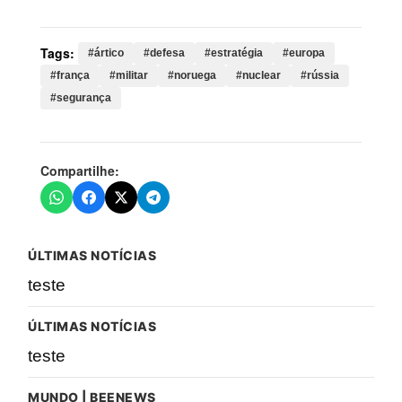
Tags:
#ártico
#defesa
#estratégia
#europa
#frança
#militar
#noruega
#nuclear
#rússia
#segurança
Compartilhe:
ÚLTIMAS NOTÍCIAS
teste
ÚLTIMAS NOTÍCIAS
teste
MUNDO | BEENEWS