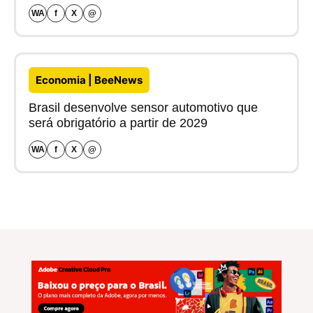
WA
f
X
@
Economia | BeeNews
Brasil desenvolve sensor automotivo que
será obrigatório a partir de 2029
WA
f
X
@