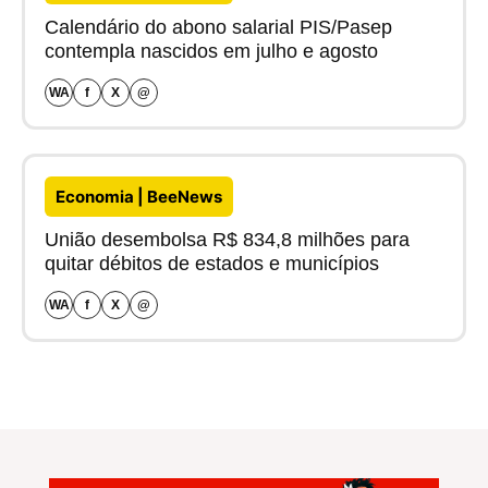
Calendário do abono salarial PIS/Pasep
contempla nascidos em julho e agosto
WA
f
X
@
Economia | BeeNews
União desembolsa R$ 834,8 milhões para
quitar débitos de estados e municípios
WA
f
X
@