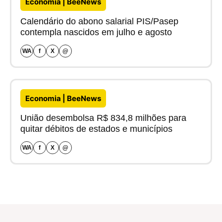
Economia | BeeNews
Calendário do abono salarial PIS/Pasep
contempla nascidos em julho e agosto
WA
f
X
@
Economia | BeeNews
União desembolsa R$ 834,8 milhões para
quitar débitos de estados e municípios
WA
f
X
@