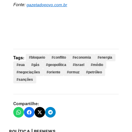
Fonte:
gazetadopovo.com.br
Palavras-chave:
bloqueio, conflito, economia, energia,
eua, gás, geopolítica, israel, médio, negociações,
oriente, ormuz, petróleo, sanções, estreito, retomada,
iraniano, cessar, fogo, líbano, anunciou
Tags:
#bloqueio
#conflito
#economia
#energia
#eua
#gás
#geopolítica
#israel
#médio
#negociações
#oriente
#ormuz
#petróleo
#sanções
Compartilhe:
POLÍTICA | BEENEWS