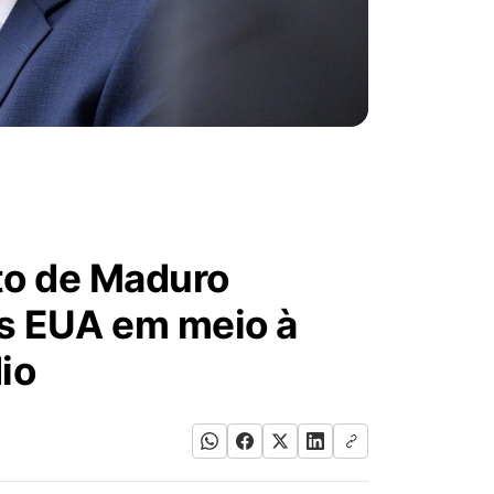
to de Maduro
os EUA em meio à
io