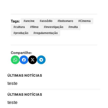
regulamentação, dark, horse, agência, obra, papel,
nacional, estrangeiras
Tags:
#ancine
#assédio
#bolsonaro
#Cinema
#cultura
#filme
#investigação
#multa
#produção
#regulamentação
Compartilhe:
ÚLTIMAS NOTÍCIAS
teste
ÚLTIMAS NOTÍCIAS
teste