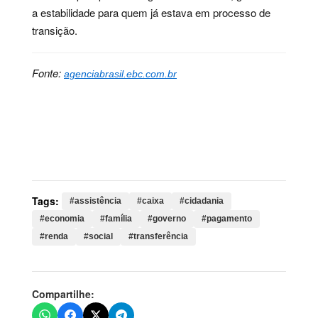
a estabilidade para quem já estava em processo de
transição.
Fonte:
agenciabrasil.ebc.com.br
Palavras-chave:
assistência, caixa, cidadania,
economia, família, governo, pagamento, renda, social,
transferência, bolsa, famílias, programa, regra, maio,
valor, benefício
Tags:
#assistência
#caixa
#cidadania
#economia
#família
#governo
#pagamento
#renda
#social
#transferência
Compartilhe: