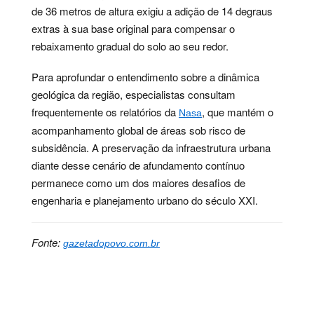
de 36 metros de altura exigiu a adição de 14 degraus
extras à sua base original para compensar o
rebaixamento gradual do solo ao seu redor.
Para aprofundar o entendimento sobre a dinâmica
geológica da região, especialistas consultam
frequentemente os relatórios da
, que mantém o
Nasa
acompanhamento global de áreas sob risco de
subsidência. A preservação da infraestrutura urbana
diante desse cenário de afundamento contínuo
permanece como um dos maiores desafios de
engenharia e planejamento urbano do século XXI.
Fonte:
gazetadopovo.com.br
Palavras-chave:
aquífero, cidade, ciência, geologia,
infraestrutura, mexico, satélite, solo, subsidência,
urbanismo, impactos, áreas, rebaixamento, região,