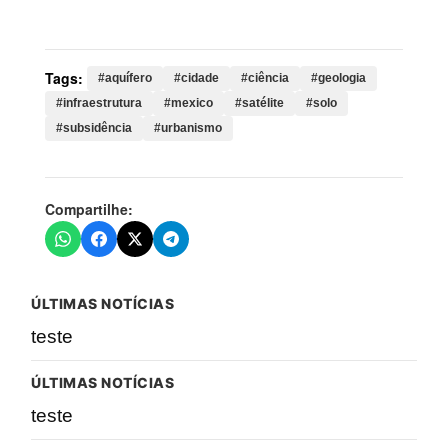
méxico, maiores, risco
Tags:
#aquífero
#cidade
#ciência
#geologia
#infraestrutura
#mexico
#satélite
#solo
#subsidência
#urbanismo
Compartilhe:
ÚLTIMAS NOTÍCIAS
teste
ÚLTIMAS NOTÍCIAS
teste