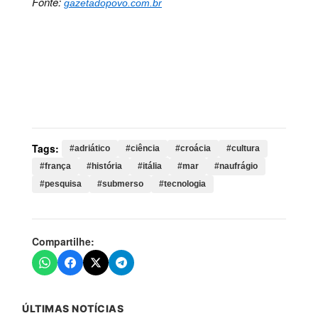
Fonte:
gazetadopovo.com.br
Palavras-chave:
adriático, ciência, croácia, cultura,
frança, história, itália, mar, naufrágio, pesquisa,
submerso, tecnologia, naval, navio, descoberta,
embarcação, estudo, revestimento, quatro, ilovik–
paržine, romana, materiais
Tags:
#adriático
#ciência
#croácia
#cultura
#frança
#história
#itália
#mar
#naufrágio
#pesquisa
#submerso
#tecnologia
Compartilhe:
ÚLTIMAS NOTÍCIAS