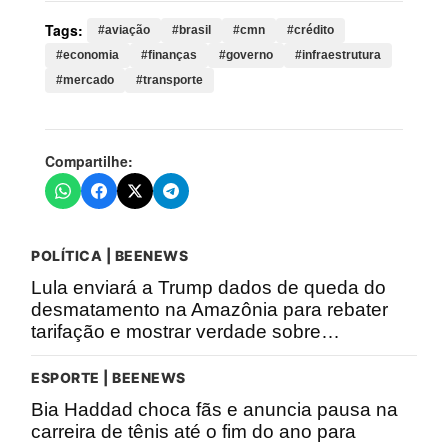
Tags:
#aviação
#brasil
#cmn
#crédito
#economia
#finanças
#governo
#infraestrutura
#mercado
#transporte
Compartilhe:
POLÍTICA | BEENEWS
Lula enviará a Trump dados de queda do
desmatamento na Amazônia para rebater
tarifação e mostrar verdade sobre…
ESPORTE | BEENEWS
Bia Haddad choca fãs e anuncia pausa na
carreira de tênis até o fim do ano para