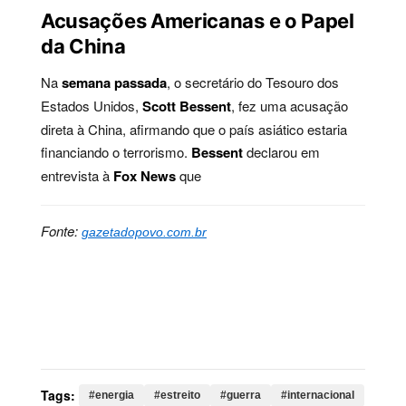
Acusações Americanas e o Papel
da China
Na
semana passada
, o secretário do Tesouro dos
Estados Unidos,
Scott Bessent
, fez uma acusação
direta à China, afirmando que o país asiático estaria
financiando o terrorismo.
Bessent
declarou em
entrevista à
Fox News
que
Fonte:
gazetadopovo.com.br
Palavras-chave:
energia, estreito, guerra,
internacional, médio, navios, oriente, pequim, política,
sanções, ormuz, passagem, trânsito, visita, estados,
unidos, trump, iraniana
Tags:
#energia
#estreito
#guerra
#internacional