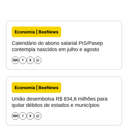
Economia | BeeNews
Calendário do abono salarial PIS/Pasep
contempla nascidos em julho e agosto
WA
f
X
@
Economia | BeeNews
União desembolsa R$ 834,8 milhões para
quitar débitos de estados e municípios
WA
f
X
@