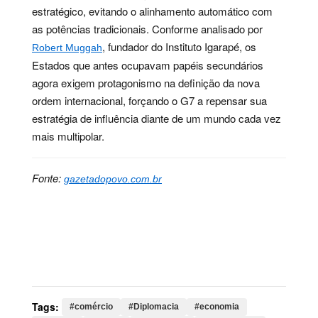
estratégico, evitando o alinhamento automático com
as potências tradicionais. Conforme analisado por
, fundador do Instituto Igarapé, os
Robert Muggah
Estados que antes ocupavam papéis secundários
agora exigem protagonismo na definição da nova
ordem internacional, forçando o G7 a repensar sua
estratégia de influência diante de um mundo cada vez
mais multipolar.
Fonte:
gazetadopovo.com.br
Palavras-chave:
comércio, Diplomacia, economia,
energia, frança, geopolítica, globalização, governança,
liderança, tecnologia, grupo, potências, global, nações,
econômica, economias, mundo, cúpula, bloco
Tags:
#comércio
#Diplomacia
#economia