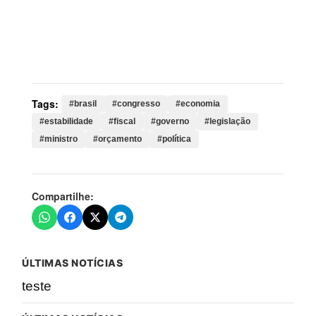
Palavras-chave:
brasil, congresso, economia,
estabilidade, fiscal, governo, legislação, ministro,
orçamento, política, nacional, durigan, medidas,
econômica, federal, país
Tags:
#brasil
#congresso
#economia
#estabilidade
#fiscal
#governo
#legislação
#ministro
#orçamento
#política
Compartilhe:
ÚLTIMAS NOTÍCIAS
teste