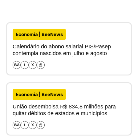
Economia | BeeNews
Calendário do abono salarial PIS/Pasep
contempla nascidos em julho e agosto
WA
f
X
@
Economia | BeeNews
União desembolsa R$ 834,8 milhões para
quitar débitos de estados e municípios
WA
f
X
@