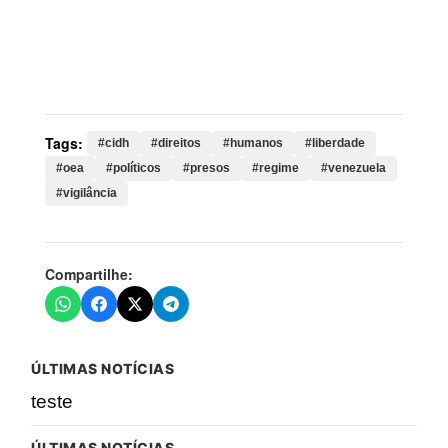
Palavras-chave:
cidh, direitos, humanos, liberdade,
oea, políticos, presos, regime, venezuela, vigilância,
pessoas, venezuelano, país
Tags:
#cidh
#direitos
#humanos
#liberdade
#oea
#políticos
#presos
#regime
#venezuela
#vigilância
Compartilhe:
ÚLTIMAS NOTÍCIAS
teste
ÚLTIMAS NOTÍCIAS