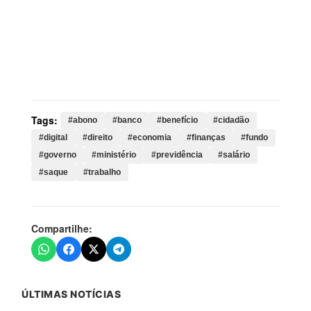
Palavras-chave:
abono, banco, benefício, cidadão,
digital, direito, economia, finanças, fundo, governo,
ministério, previdência, salário, saque, trabalho, caixa,
salarial, trabalhador, trabalhadores, beneficiários,
brasil, calendário, recursos
Tags:
#abono
#banco
#benefício
#cidadão
#digital
#direito
#economia
#finanças
#fundo
#governo
#ministério
#previdência
#salário
#saque
#trabalho
Compartilhe:
ÚLTIMAS NOTÍCIAS