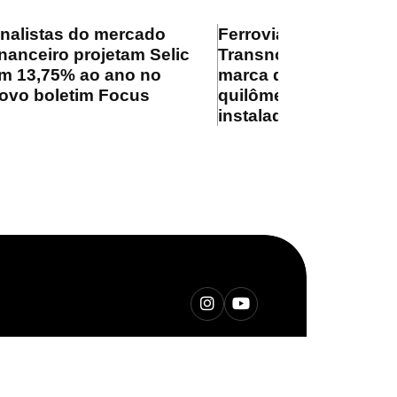
nalistas do mercado
Ferrovia
inanceiro projetam Selic
Transnordestina supe
m 13,75% ao ano no
marca de 100
ovo boletim Focus
quilômetros de trilhos
instalados