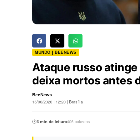
MUNDO | BEENEWS
Ataque russo atinge 
deixa mortos antes 
BeeNews
15/06/2026 | 12:20 | Brasília
3 min de leitura
406 palavras