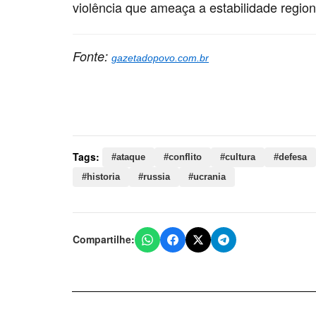
violência que ameaça a estabilidade region
Fonte:
gazetadopovo.com.br
Palavras-chave:
ataque, conflito, cultura, defesa
russia, ucrania, ofensiva, russa, ucraniano, míssei
Tags:
#ataque
#conflito
#cultura
#defesa
#historia
#russia
#ucrania
Compartilhe: