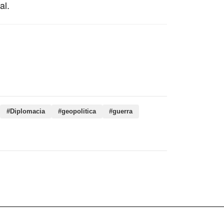
al.
, Diplomacia, geopolitica, guerra, historia,
s, civis, estratégia, aérea, escalada, atingiu
#Diplomacia
#geopolitica
#guerra