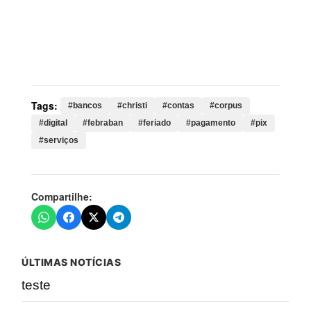
Palavras-chave:
bancos, christi, contas, corpus,
digital, febraban, feriado, pagamento, pix, serviços,
clientes, bancárias, atendimento, agências, presencial,
funcionamento
Tags:
#bancos
#christi
#contas
#corpus
#digital
#febraban
#feriado
#pagamento
#pix
#serviços
Compartilhe:
ÚLTIMAS NOTÍCIAS
teste