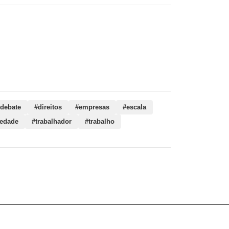
, debate, direitos, empresas, escala, governo,
trabalho, compensações, boulos, proposta,
debate
#direitos
#empresas
#escala
iedade
#trabalhador
#trabalho