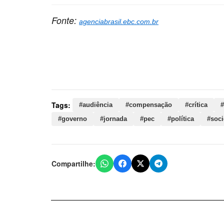
Fonte:
agenciabrasil.ebc.com.br
Palavras-chave:
audiência, compensação, crítica
jornada, pec, política, sociedade, trabalhador, 
ministro, descanso, vida, azevedo
Tags:
#audiência
#compensação
#crítica
#
#governo
#jornada
#pec
#política
#soc
Compartilhe: