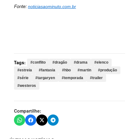
Fonte:
noticiasaominuto.com.br
Palavras-chave:
conflito, dragão, drama, elenco,
estreia, fantasia, hbo, martin, produção, série,
targaryen, temporada, trailer, westeros, dragões, casa,
episódios, exibição, novos
Tags:
#conflito
#dragão
#drama
#elenco
#estreia
#fantasia
#hbo
#martin
#produção
#série
#targaryen
#temporada
#trailer
#westeros
Compartilhe: