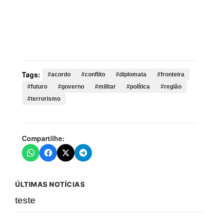
Palavras-chave:
acordo, conflito, diplomata, fronteira,
futuro, governo, militar, política, região, terrorismo,
segurança, israel, líbano, cessar, fogo, hezbollah,
quarta, renovação, negociações
Tags:
#acordo
#conflito
#diplomata
#fronteira
#futuro
#governo
#militar
#política
#região
#terrorismo
Compartilhe:
ÚLTIMAS NOTÍCIAS
teste