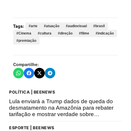
agente, secreto, longa, metragem, cinema, narrativas,
produções, categorias, reconhecimento, nacional
Tags:
#arte
#atuação
#audiovisual
#brasil
#Cinema
#cultura
#direção
#filme
#indicação
#premiação
Compartilhe:
POLÍTICA | BEENEWS
Lula enviará a Trump dados de queda do
desmatamento na Amazônia para rebater
tarifação e mostrar verdade sobre…
ESPORTE | BEENEWS