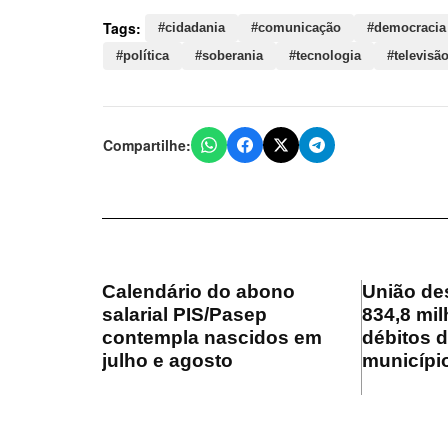
Tags:
#cidadania
#comunicação
#democracia
#política
#soberania
#tecnologia
#televisã
Compartilhe:
Calendário do abono
União de
salarial PIS/Pasep
834,8 mil
contempla nascidos em
débitos 
julho e agosto
municípi