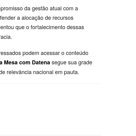
mpromisso da gestão atual com a
fender a alocação de recursos
mentou que o fortalecimento dessas
acia.
nteressados podem acessar o conteúdo
segue sua grade
a Mesa com Datena
e relevância nacional em pauta.
cia, governo, inclusão, infraestrutura,
o, nacional, pública, programa, brasil, datena,