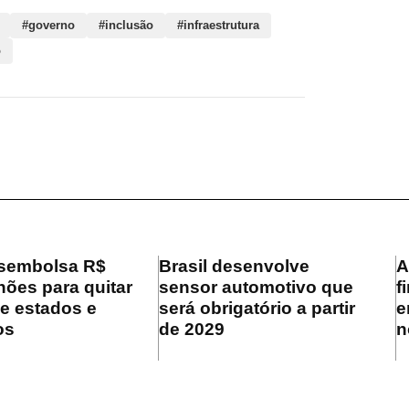
#governo
#inclusão
#infraestrutura
o
sembolsa R$
Brasil desenvolve
A
hões para quitar
sensor automotivo que
f
de estados e
será obrigatório a partir
e
os
de 2029
n