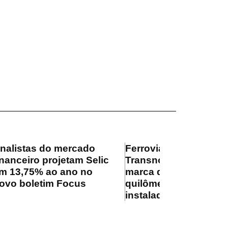
nalistas do mercado
Ferrovia
inanceiro projetam Selic
Transnordestina supe
m 13,75% ao ano no
marca de 100
ovo boletim Focus
quilômetros de trilhos
instalados