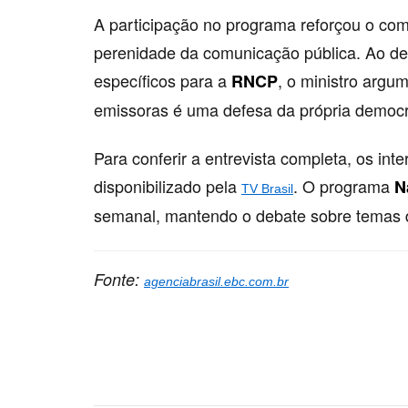
A participação no programa reforçou o co
perenidade da comunicação pública. Ao de
específicos para a
, o ministro argu
RNCP
emissoras é uma defesa da própria democr
Para conferir a entrevista completa, os i
disponibilizado pela
. O programa
N
TV Brasil
semanal, mantendo o debate sobre temas d
Fonte:
agenciabrasil.ebc.com.br
Palavras-chave:
cidadania, comunicação, democra
política, soberania, tecnologia, televisão, ministr
rede, telecomunicações