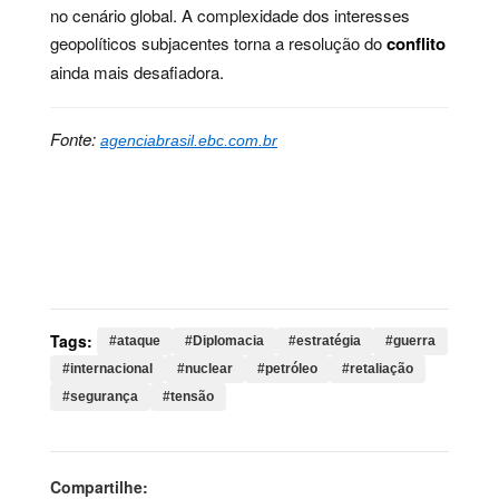
no cenário global. A complexidade dos interesses
geopolíticos subjacentes torna a resolução do
conflito
ainda mais desafiadora.
Fonte:
agenciabrasil.ebc.com.br
Palavras-chave:
ataque, Diplomacia, estratégia,
guerra, internacional, nuclear, petróleo, retaliação,
segurança, tensão, ataques, kuwait, unidos, região,
conflito, líbano, estados, mísseis, militar, israel
Tags:
#ataque
#Diplomacia
#estratégia
#guerra
#internacional
#nuclear
#petróleo
#retaliação
#segurança
#tensão
Compartilhe: