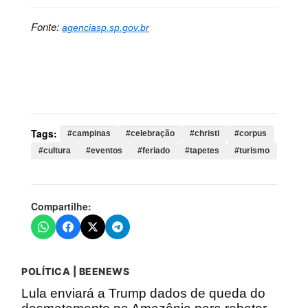
Fonte:
agenciasp.sp.gov.br
Palavras-chave:
campinas, celebração, christi,
corpus, cultura, eventos, feriado, tapetes, turismo,
região, tradição, celebrações, junho
Tags:
#campinas
#celebração
#christi
#corpus
#cultura
#eventos
#feriado
#tapetes
#turismo
Compartilhe:
POLÍTICA | BEENEWS
Lula enviará a Trump dados de queda do