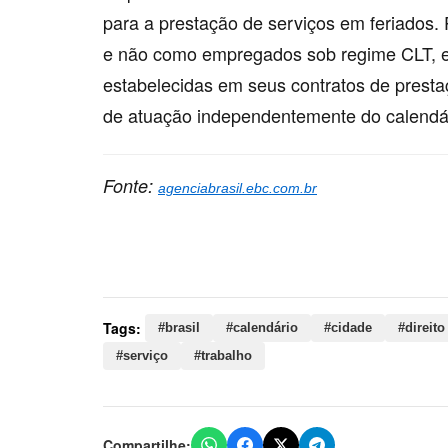
para a prestação de serviços em feriados.
e não como empregados sob regime CLT, e
estabelecidas em seus contratos de presta
de atuação independentemente do calendári
Fonte:
agenciabrasil.ebc.com.br
Palavras-chave:
brasil, calendário, cidade, direi
trabalho, remuneração, feriados, estagiários, corp
Tags:
#brasil
#calendário
#cidade
#direito
#serviço
#trabalho
Compartilhe: