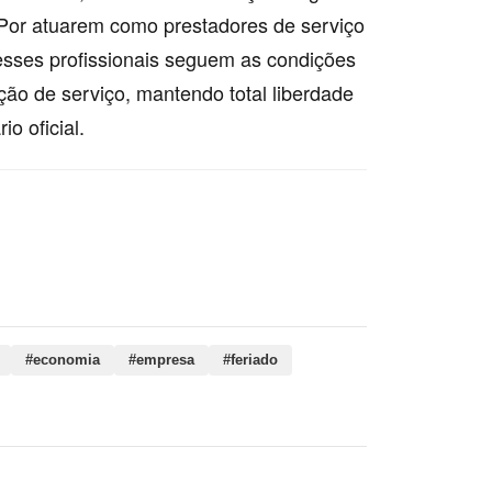
 Por atuarem como prestadores de serviço
sses profissionais seguem as condições
ção de serviço, mantendo total liberdade
o oficial.
to, economia, empresa, feriado, serviço,
us, christi, datas, trabalhadores, feira
#economia
#empresa
#feriado