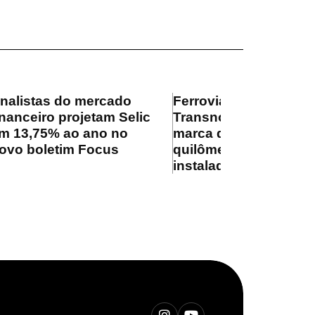
nalistas do mercado
Ferrovia
inanceiro projetam Selic
Transnordestina supe
m 13,75% ao ano no
marca de 100
ovo boletim Focus
quilômetros de trilhos
instalados