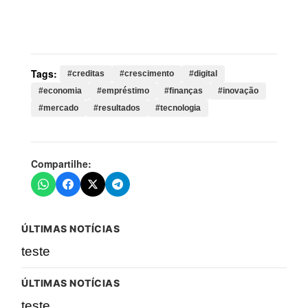
resultados, tecnologia, trimestre, empresa, anterior,
milhões, originação, portfólio, breakeven, desempenho
Tags:
#creditas
#crescimento
#digital
#economia
#empréstimo
#finanças
#inovação
#mercado
#resultados
#tecnologia
Compartilhe:
ÚLTIMAS NOTÍCIAS
teste
ÚLTIMAS NOTÍCIAS
teste