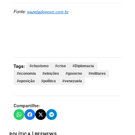
Fonte:
gazetadopovo.com.br
Palavras-chave:
chavismo, crise, Diplomacia,
economia, eleições, governo, militares, oposição,
política, venezuela, interina, delcy, rodríguez, cenário,
internacional, instabilidade, maduro, estados, unidos
Tags:
#chavismo
#crise
#Diplomacia
#economia
#eleições
#governo
#militares
#oposição
#política
#venezuela
Compartilhe:
POLÍTICA | BEENEWS