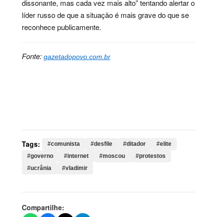
dissonante, mas cada vez mais alto” tentando alertar o
líder russo de que a situação é mais grave do que se
reconhece publicamente.
Fonte:
gazetadopovo.com.br
Palavras-chave:
comunista, desfile, ditador, elite,
governo, internet, moscou, protestos, ucrânia, vladimir,
russo, putin, regime, russa, queda, cenário, início,
líder, kremlin, restrições
Tags:
#comunista
#desfile
#ditador
#elite
#governo
#internet
#moscou
#protestos
#ucrânia
#vladimir
Compartilhe: