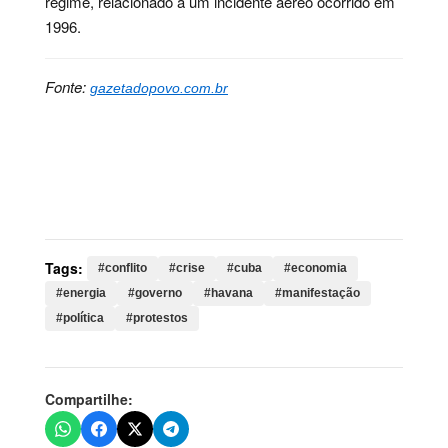
regime, relacionado a um incidente aéreo ocorrido em
1996.
Fonte:
gazetadopovo.com.br
Palavras-chave:
conflito, crise, cuba, economia,
energia, governo, havana, manifestação, política,
protestos, feira, regime, energética, instabilidade,
social, população
Tags:
#conflito
#crise
#cuba
#economia
#energia
#governo
#havana
#manifestação
#política
#protestos
Compartilhe: