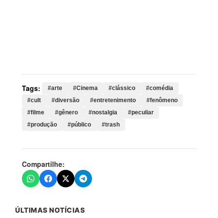
Palavras-chave:
arte, Cinema, clássico, comédia, cult,
diversão, entretenimento, fenômeno, filme, gênero,
nostalgia, peculiar, produção, público, trash, filmes,
produções, cinema, crítica, ruins, clássicos,
celebração
Tags:
#arte
#Cinema
#clássico
#comédia
#cult
#diversão
#entretenimento
#fenômeno
#filme
#gênero
#nostalgia
#peculiar
#produção
#público
#trash
Compartilhe:
ÚLTIMAS NOTÍCIAS