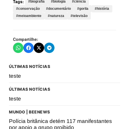
Tags:
#biografia
#biologia
#ciência
#conservação
#documentário
#gorila
#história
#meioambiente
#natureza
#televisão
Compartilhe:
ÚLTIMAS NOTÍCIAS
teste
ÚLTIMAS NOTÍCIAS
teste
MUNDO | BEENEWS
Polícia britânica detém 117 manifestantes
por apoio a grupo proibido