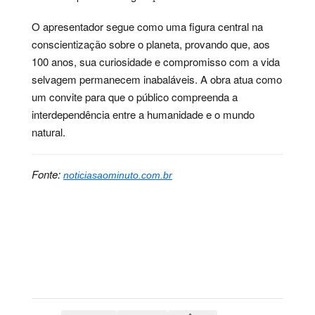
O apresentador segue como uma figura central na
conscientização sobre o planeta, provando que, aos
100 anos, sua curiosidade e compromisso com a vida
selvagem permanecem inabaláveis. A obra atua como
um convite para que o público compreenda a
interdependência entre a humanidade e o mundo
natural.
Fonte:
noticiasaominuto.com.br
Palavras-chave:
biografia, biologia, ciência,
conservação, documentário, gorila, história,
meioambiente, natureza, televisão, attenborough,
apresentador, marca, david, década, pablo, encontro,
espécie