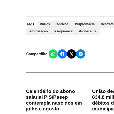
mineração, segurança, soberania, brasil, política, e
necessidade, regional, faleiro
Tags:
#brics
#defesa
#Diplomacia
#estraté
#mineração
#segurança
#soberania
Compartilhe:
Calendário do abono
União de
salarial PIS/Pasep
834,8 mil
contempla nascidos em
débitos 
julho e agosto
municípi