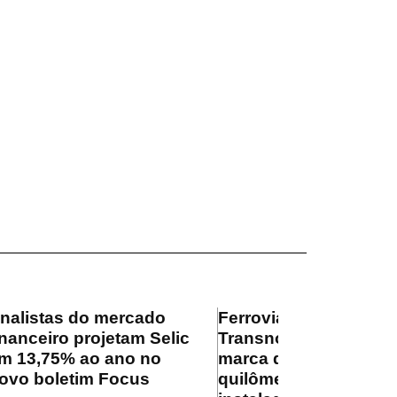
nalistas do mercado
Ferrovia
inanceiro projetam Selic
Transnordestina supe
m 13,75% ao ano no
marca de 100
ovo boletim Focus
quilômetros de trilhos