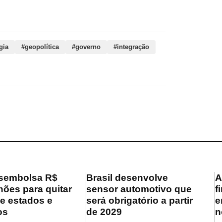
xterna, conflitos, militar, brasileiro,
gia
#geopolítica
#governo
#integração
sembolsa R$
Brasil desenvolve
A
hões para quitar
sensor automotivo que
f
de estados e
será obrigatório a partir
e
os
de 2029
n