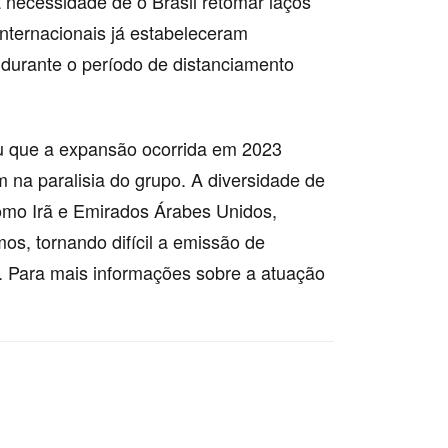
necessidade de o Brasil retomar laços
internacionais já estabeleceram
durante o período de distanciamento
ou que a expansão ocorrida em 2023
m na paralisia do grupo. A diversidade de
como Irã e Emirados Árabes Unidos,
s, tornando difícil a emissão de
s. Para mais informações sobre a atuação
tégia, geopolítica, governo, integração,