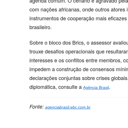
agenda comum. O cenário é agravado pela 
com nações africanas, onde outros atores 
instrumentos de cooperação mais eficazes 
brasileiro.
Sobre o bloco dos Brics, o assessor avali
trouxe desafios operacionais que resultara
interesses e os conflitos entre membros, 
impedem a construção de consensos mínimo
declarações conjuntas sobre crises globai
diplomática, consulte a
.
Agência Brasil
Fonte:
agenciabrasil.ebc.com.br
Palavras-chave:
brics, defesa, Diplomacia, estra