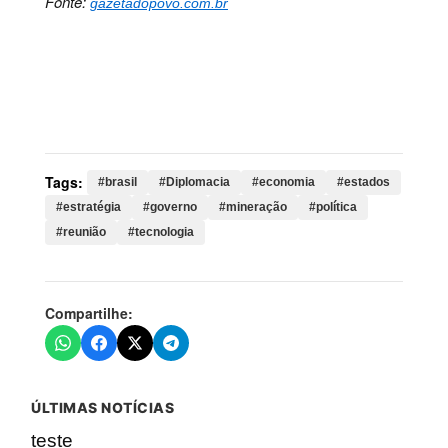
Fonte:
gazetadopovo.com.br
Palavras-chave:
brasil, Diplomacia, economia,
estados, estratégia, governo, mineração, política,
reunião, tecnologia, presidente, encontro, washington,
lula, unidos, trump, desafios, ambos
Tags:
#brasil
#Diplomacia
#economia
#estados
#estratégia
#governo
#mineração
#política
#reunião
#tecnologia
Compartilhe:
ÚLTIMAS NOTÍCIAS
teste