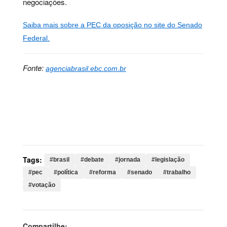
negociações.
Saiba mais sobre a PEC da oposição no site do Senado
Federal.
Fonte:
agenciabrasil.ebc.com.br
Palavras-chave:
brasil, debate, jornada, legislação,
pec, política, reforma, senado, trabalho, votação,
escala, proposta, oposição, câmara, horas, matéria,
tramitação
Tags:
#brasil
#debate
#jornada
#legislação
#pec
#política
#reforma
#senado
#trabalho
#votação
Compartilhe: