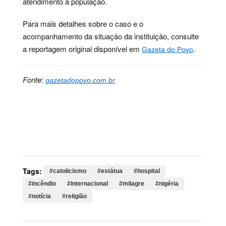
atendimento à população.
Para mais detalhes sobre o caso e o
acompanhamento da situação da instituição, consulte
a reportagem original disponível em
.
Gazeta do Povo
Fonte:
gazetadopovo.com.br
Palavras-chave:
catolicismo, estátua, hospital,
incêndio, internacional, milagre, nigéria, notícia,
religião, instituição, destruição, danos, administração,
região, câmeras, reconstrução, preservação
Tags:
#catolicismo
#estátua
#hospital
#incêndio
#internacional
#milagre
#nigéria
#notícia
#religião