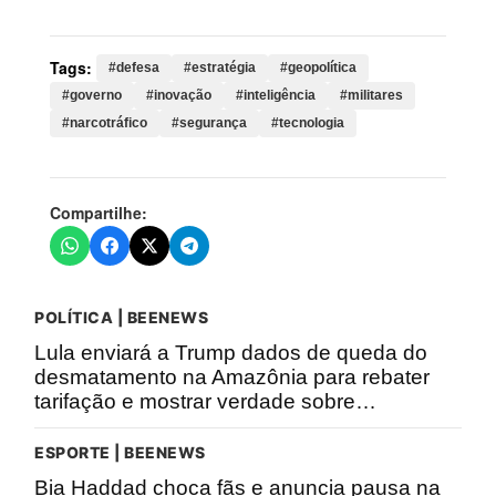
Tags:
#defesa
#estratégia
#geopolítica
#governo
#inovação
#inteligência
#militares
#narcotráfico
#segurança
#tecnologia
Compartilhe:
POLÍTICA | BEENEWS
Lula enviará a Trump dados de queda do
desmatamento na Amazônia para rebater
tarifação e mostrar verdade sobre…
ESPORTE | BEENEWS
Bia Haddad choca fãs e anuncia pausa na