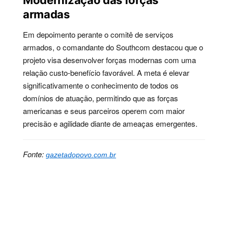
armadas
Em depoimento perante o comitê de serviços
armados, o comandante do Southcom destacou que o
projeto visa desenvolver forças modernas com uma
relação custo-benefício favorável. A meta é elevar
significativamente o conhecimento de todos os
domínios de atuação, permitindo que as forças
americanas e seus parceiros operem com maior
precisão e agilidade diante de ameaças emergentes.
Fonte:
gazetadopovo.com.br
Palavras-chave:
defesa, estratégia, geopolítica,
governo, inovação, inteligência, militares, narcotráfico,
segurança, tecnologia, comando, guerra, forças,
operação, operações, américa, central, autônomo,
estrutura