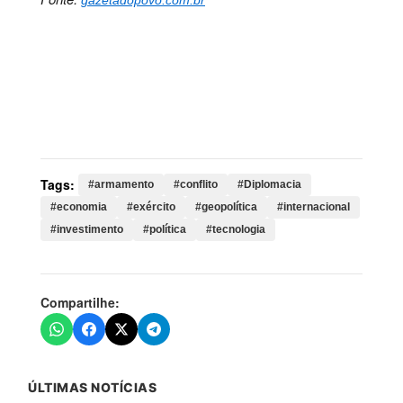
gazetadopovo.com.br
Palavras-chave:
armamento, conflito, Diplomacia,
economia, exército, geopolítica, internacional,
investimento, política, tecnologia, defesa, militares,
otan, alemanha, guerra, gastos, aumento, continente,
aliança, europeia
Tags:
#armamento
#conflito
#Diplomacia
#economia
#exército
#geopolítica
#internacional
#investimento
#política
#tecnologia
Compartilhe:
ÚLTIMAS NOTÍCIAS