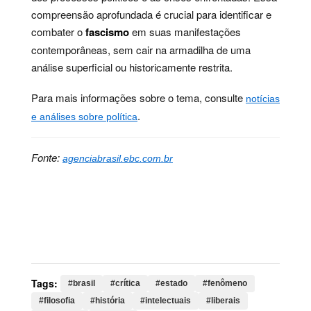
compreensão aprofundada é crucial para identificar e
combater o
fascismo
em suas manifestações
contemporâneas, sem cair na armadilha de uma
análise superficial ou historicamente restrita.
Para mais informações sobre o tema, consulte
notícias
.
e análises sobre política
Fonte:
agenciabrasil.ebc.com.br
Palavras-chave:
brasil, crítica, estado, fenômeno,
filosofia, história, intelectuais, liberais, opressão,
política, violência, fascismo, safatle, formas, fascista,
filósofo, democracias, grupos, fascistas
Tags:
#brasil
#crítica
#estado
#fenômeno
#filosofia
#história
#intelectuais
#liberais