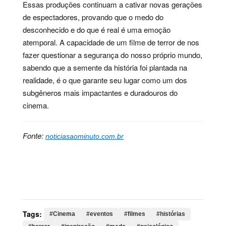
Essas produções continuam a cativar novas gerações
de espectadores, provando que o medo do
desconhecido e do que é real é uma emoção
atemporal. A capacidade de um filme de terror de nos
fazer questionar a segurança do nosso próprio mundo,
sabendo que a semente da história foi plantada na
realidade, é o que garante seu lugar como um dos
subgêneros mais impactantes e duradouros do
cinema.
Fonte:
noticiasaominuto.com.br
Palavras-chave:
Cinema, eventos, filmes, histórias,
horror, inspiração, medo, psicológico, real, terror,
humana, reais, segurança, através
Tags:
#Cinema
#eventos
#filmes
#histórias