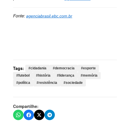
Fonte:
agenciabrasil.ebc.com.br
Palavras-chave:
cidadania, democracia, esporte,
futebol, história, liderança, memória, política,
resistência, sociedade, mamdani, prefeito, york,
corinthiana, brasil, cenário, copa
Tags:
#cidadania
#democracia
#esporte
#futebol
#história
#liderança
#memória
#política
#resistência
#sociedade
Compartilhe: