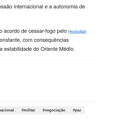
essão internacional e a autonomia de
do acordo de cessar-fogo pelo
Hezbollah
constante, com consequências
 a estabilidade do Oriente Médio.
nacional, militar, negociação, paz, política,
, acordo, cessar, estados, unidos, libanês
nacional
#militar
#negociação
#paz