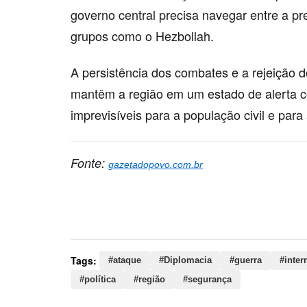
governo central precisa navegar entre a pr
grupos como o Hezbollah.
A persistência dos combates e a rejeição 
mantêm a região em um estado de alerta 
imprevisíveis para a população civil e para
Fonte:
gazetadopovo.com.br
Palavras-chave:
ataque, Diplomacia, guerra, inter
região, segurança, hezbollah, líbano, fogo, grupo
Tags:
#ataque
#Diplomacia
#guerra
#inter
#política
#região
#segurança